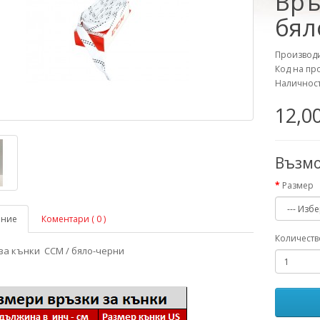
Връ
бял
Производи
Код на про
Наличност
12,00
Възм
Размер
ание
Коментари ( 0 )
Количеств
за кънки CCM / бяло-черни