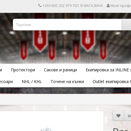
+359 893 302 979 ТЕЛ. В МАГАЗИНА
Моят проф
и
Протектори
Сакове и раници
Екипировка за INLINE 
есоари
NHL / KHL
Точене на кънки
Outlet екипировка 