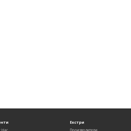
енти
Екстри
с Нас
Производители