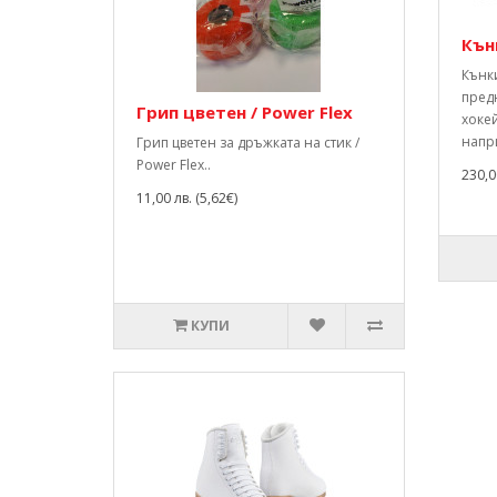
Кън
Кънки
пред
Грип цветен / Power Flex
хоке
напр
Грип цветен за дръжката на стик /
Power Flex..
230,0
11,00 лв. (5,62€)
КУПИ