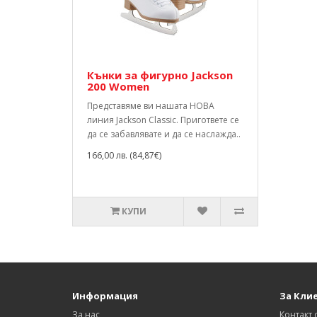
Кънки за фигурно Jackson
200 Women
Представяме ви нашата НОВА
линия Jackson Classic. Пригответе се
да се забавлявате и да се наслажда..
166,00 лв. (84,87€)
КУПИ
Информация
За Кли
За нас
Контакт 