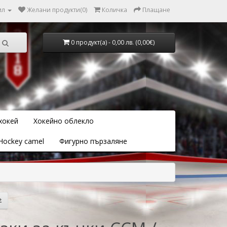
ил
Желани продукти(0)
Количка
Плащане
0 продукт(а) - 0,00 лв. (0,00€)
хокей
Хокейно облекло
Hockey camel
Фигурно пързаляне