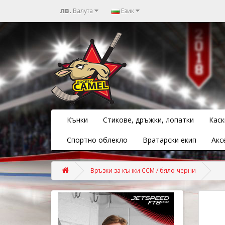
лв.
Валута
Език
Кънки
Стикове, дръжки, лопатки
Каск
Спортно облекло
Вратарски екип
Акс
Връзки за кънки CCM / бяло-черни