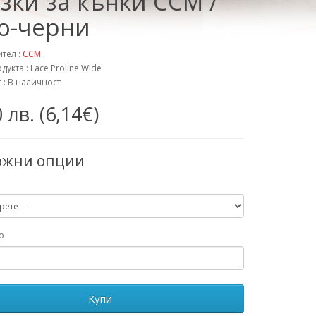
зки за кънки CCM /
о-черни
тел :
CCM
дукта : Lace Proline Wide
 : В наличност
 лв. (6,14€)
ожни опции
о
Купи