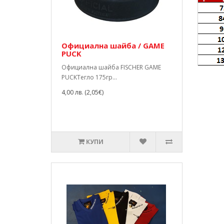
Официална шайба / GAME
PUCK
Официална шайба FISCHER GAME
PUCKТегло 175гр...
4,00 лв. (2,05€)
КУПИ