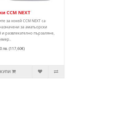
ки CCM NEXT
те за хокей CCM NEXT са
назначени за аматьорски
й и развлекателно пързаляне,
имер..
0 лв. (117,60€)
КУПИ