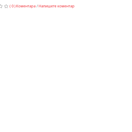
( 0 ) Коментара
/
Напишете коментар