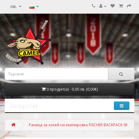
лв.
0 продукт(а) - 0,00 лв. (0,00€)
Categories
Раница за хокей на екипировка FISCHER BACKPACK SR