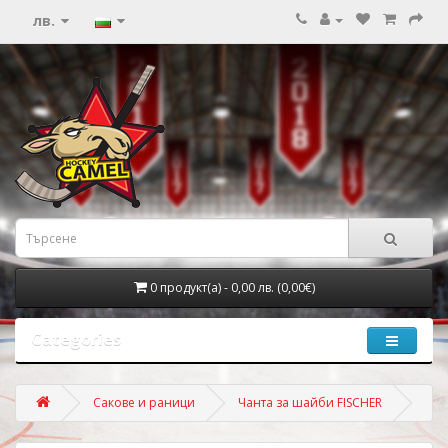
лв.
0 продукт(а) - 0,00 лв. (0,00€)
Categories
Сакове и раници
Чанта за шайби FISCHER