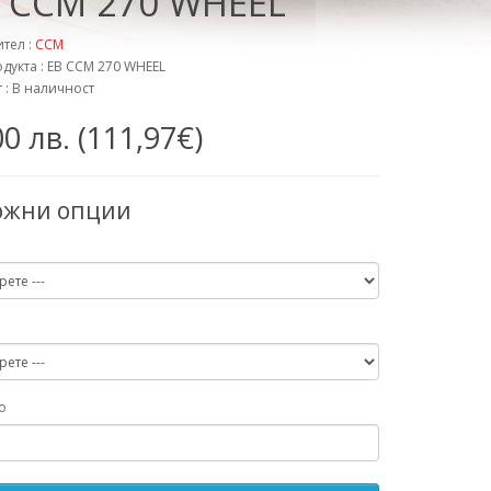
 CCM 270 WHEEL
тел :
CCM
одукта : EB CCM 270 WHEEL
 : В наличност
0 лв. (111,97€)
ожни опции
о