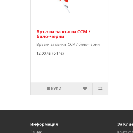
Връзки за кънки CCM /
бяло-черни
Връзки за кънки CCM / бяло-черни..
12,00 лв. (6,14€)
КУПИ
Информация
За Кли
За нас
Контакт 