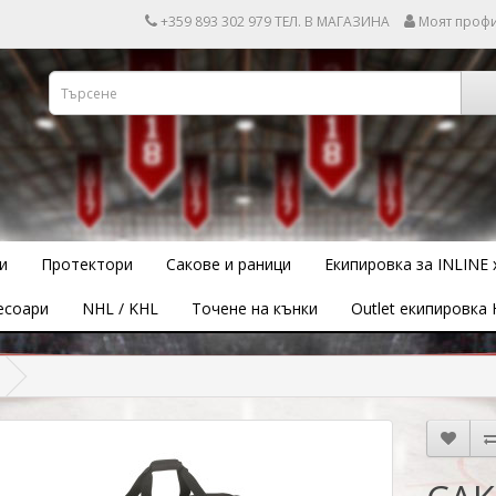
+359 893 302 979 ТЕЛ. В МАГАЗИНА
Моят проф
и
Протектори
Сакове и раници
Екипировка за INLINE 
есоари
NHL / KHL
Точене на кънки
Outlet екипировка 