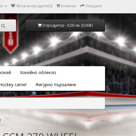
ил
Желани продукти(0)
Количка
Плащане
0 продукт(а) - 0,00 лв. (0,00€)
хокей
Хокейно облекло
Hockey camel
Фигурно пързаляне