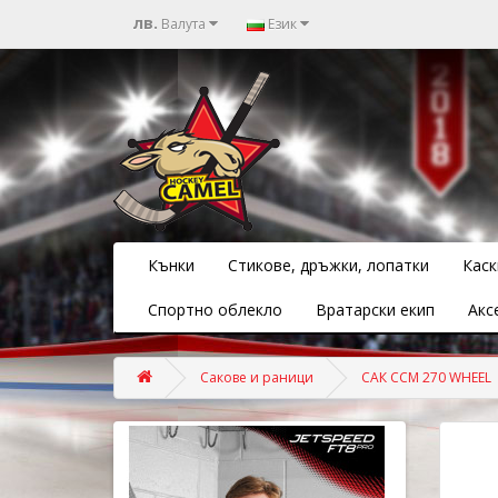
лв.
Валута
Език
Кънки
Стикове, дръжки, лопатки
Каск
Спортно облекло
Вратарски екип
Акс
Сакове и раници
САК CCM 270 WHEEL