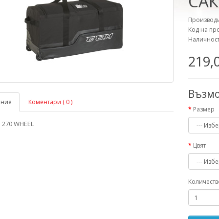
САК
Производи
Код на пр
Наличност
219,0
Възм
ание
Коментари ( 0 )
Размер
 270 WHEEL
Цвят
Количеств