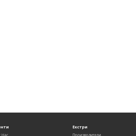
енти
Екстри
с Нас
Производители