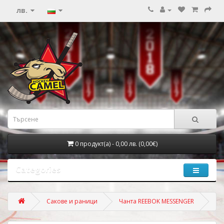
лв.
0 продукт(а) - 0,00 лв. (0,00€)
Categories
Сакове и раници
Чанта REEBOK MESSENGER