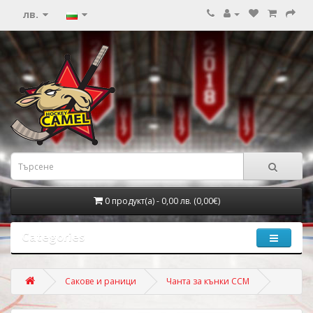
лв.
0 продукт(а) - 0,00 лв. (0,00€)
Categories
Сакове и раници
Чанта за кънки ССМ