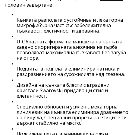
половин завъртане
Кънката разполага с устойчива и лека горна
микрофибърна част със забележителна
гъвкавост, елстичност и здравина.
U-
Образната форма на маншета на кънката
заедно с коригираната височина на гърба
позволяват максимална гъвкавост без загуба
на опора.
Подвитата подплата елиминира натиска и
раздразнението на сухожилията над глезена.
Дизайна на кънката блести с вградени
кристали
Swarovski
придаващи стил и
елегантност.
Специално обновен и усилен с мека горна
линия език на кънката елиминира дразненето
на пищяла, Специални прорези на езиците ги
държат стабилно на място.
Подсилена пета с алуминиеви вложки