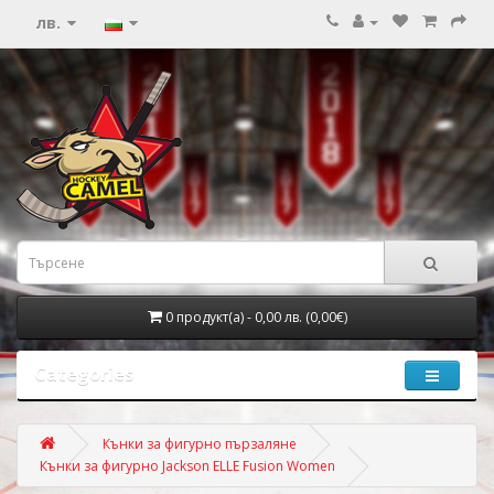
лв.
0 продукт(а) - 0,00 лв. (0,00€)
Categories
Кънки за фигурно пързаляне
Кънки за фигурно Jackson ELLE Fusion Women