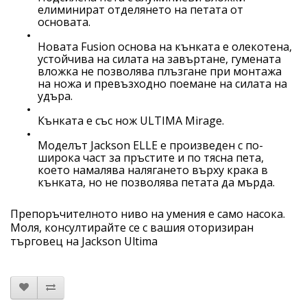
елиминират отделянето на петата от
основата.
Новата
Fusion
основа на кънката е олекотена,
устойчива на силата на завъртане, гумената
вложка не позволява плъзгане при монтажа
на ножа и превъзходно поемане на силата на
удъра.
Кънката е със нож
ULTIMA Mirage.
Моделът
Jackson ELLE
е произведен с по-
широка част за пръстите и по тясна пета,
което намалява налягането върху крака в
кънката, но не позволява петата да мърда.
Препоръчителното ниво на умения е само насока.
Моля, консултирайте се с вашия оторизиран
търговец на Jackson Ultima