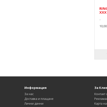
RIN
XXX
..
10,00
Информация
За Кли
За нас
Контакт 
Доставка и плащане
Реклама
Лични данни
Карта на