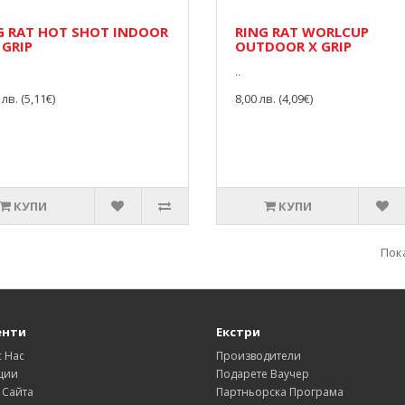
G RAT HOT SHOT INDOOR
RING RAT WORLCUP
 GRIP
OUTDOOR X GRIP
..
 лв. (5,11€)
8,00 лв. (4,09€)
КУПИ
КУПИ
Пока
енти
Екстри
с Нас
Производители
ции
Подарете Ваучер
 Сайта
Партньорска Програма