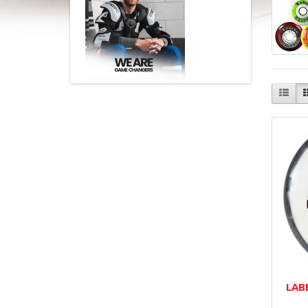
LAB
..