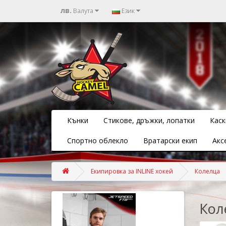
лв.
Валута
Език
Кънки
Стикове, дръжки, лопатки
Каск
Спортно облекло
Вратарски екип
Акс
Екипировка за INLINE хокей
Колелца
Кол