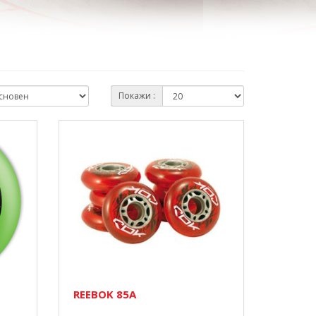
Покажи :
REEBOK 85A
..