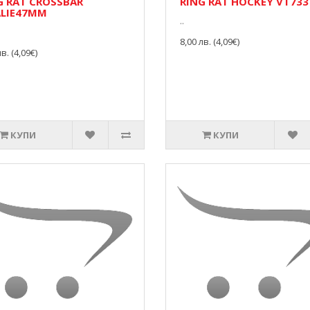
G RAT CROSSBAR
RING RAT HOCKEY VT733
LIE47MM
..
8,00 лв. (4,09€)
в. (4,09€)
КУПИ
КУПИ