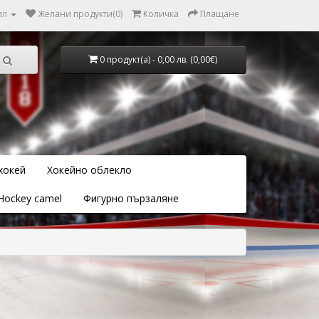
ил
Желани продукти(0)
Количка
Плащане
0 продукт(а) - 0,00 лв. (0,00€)
хокей
Хокейно облекло
Hockey camel
Фигурно пързаляне