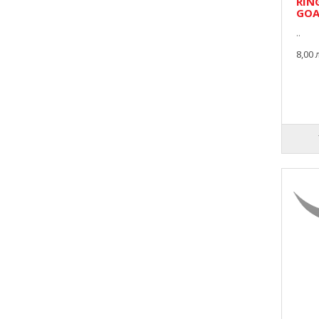
RIN
GOA
..
8,00 л