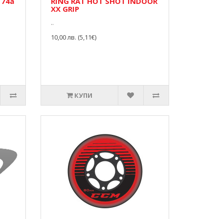
 74a
RING RAT HOT SHOT INDOOR
XX GRIP
..
10,00 лв. (5,11€)
КУПИ