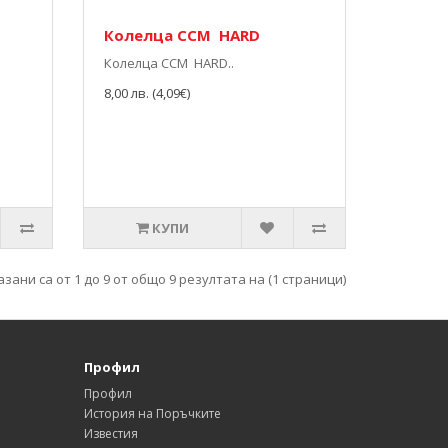
Колелца CCM HARD
Колелца CCM HARD..
8,00 лв. (4,09€)
КУПИ
зани са от 1 до 9 от общо 9 резултата на (1 страници)
Профил
Профил
История на Поръчките
Известия