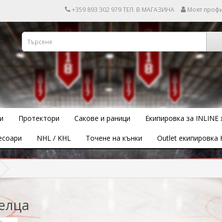
+359 893 302 979 ТЕЛ. В МАГАЗИНА
Моят проф
и
Протектори
Сакове и раници
Екипировка за INLINE 
есоари
NHL / KHL
Точене на кънки
Outlet екипировка 
елца