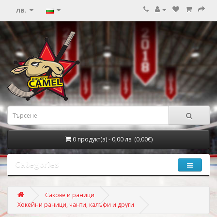
лв.
0 продукт(а) - 0,00 лв. (0,00€)
Categories
Сакове и раници
Хокейни раници, чанти, калъфи и други