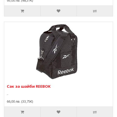
95,00 лв. (48,57€)
Сак за шайби REEBOK
..
66,00 лв. (33,75€)