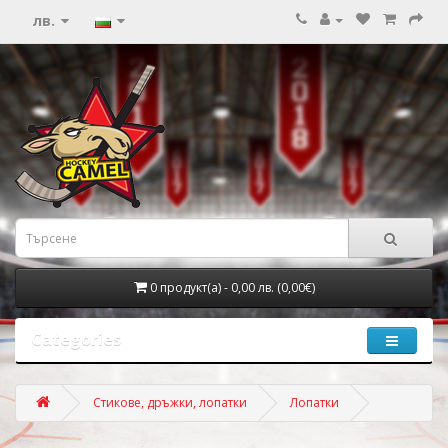
лв.
0 продукт(а) - 0,00 лв. (0,00€)
Categories
Стикове, дръжки, лопатки
Лопатки