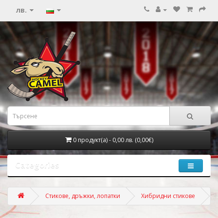
лв.
0 продукт(а) - 0,00 лв. (0,00€)
Categories
Стикове, дръжки, лопатки
Хибридни стикове