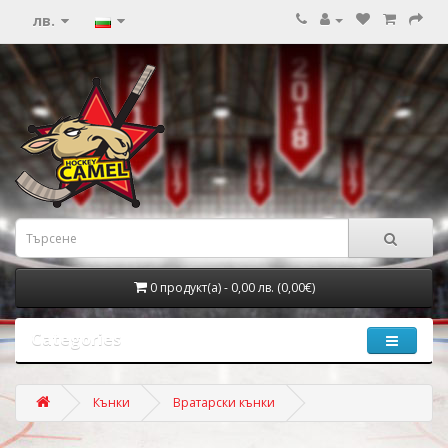
лв.
0 продукт(а) - 0,00 лв. (0,00€)
Categories
Кънки
Вратарски кънки