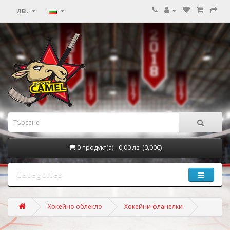
лв.
0 продукт(а) - 0,00 лв. (0,00€)
Categories
Хокейно облекло
Хокейни фланелки