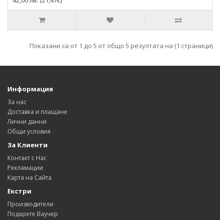
42,00 лв. (21,47€)
Показани са от 1 до 5 от общо 5 резултата на (1 страници)
Информация
За нас
Доставка и плащане
Лични данни
Общи условия
За Клиенти
Контакт с Нас
Рекламации
Карта на Сайта
Екстри
Производители
Подарете Ваучер