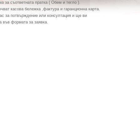
ма
за съответната пратка ( Обем и тегло ).
ючват касова бележка ,фактура и гаранционна карта.
вас за потвърждение или консултация и ще ви
а във формата за заявка.