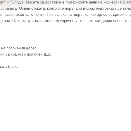
онт
” и “
Спиди
”
Таксата за доставка е по-тарифите цени на
куриерска фир
а страната. Освен стоката, която сте поръчали в окомплектовката се вкл
е в нашия вход за клиенти. При заявка на поръчка ние ще се свържем с 
 вас. Стоката тръгва само след изрично устно потвърждение освен тов
а на посочения адрес.
ени са крайни с включен ДДС.
рска Банка