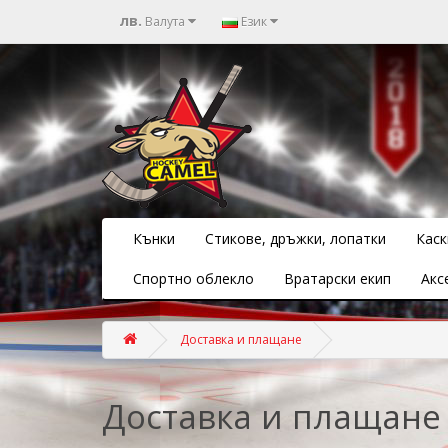
лв.
Валута
Език
Кънки
Стикове, дръжки, лопатки
Каск
Спортно облекло
Вратарски екип
Акс
Доставка и плащане
Доставка и плащане