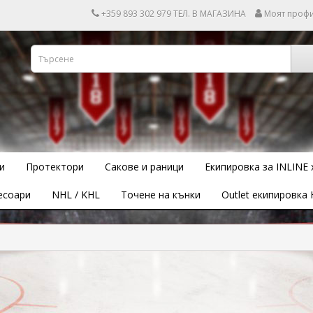
+359 893 302 979 ТЕЛ. В МАГАЗИНА
Моят проф
и
Протектори
Сакове и раници
Екипировка за INLINE 
есоари
NHL / KHL
Точене на кънки
Outlet екипировка 