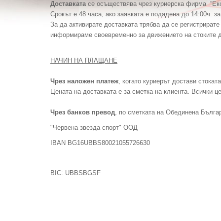
Доставката
се осъществява чрез куриерска фирма
“
Ек
Срокът е 48 часа, ако заявката е подадена до 14:00ч. з
За да активирате доставката трябва да се регистрират
информираме своевременно за движението на стоките до
НАЧИН НА ПЛАЩАНЕ
Чрез наложен платеж
, когато куриерът достави стокат
Цената на доставката е за сметка на клиента. Всички ц
Чрез банков превод
,
по сметката на Обединена Бълга
"Червена звезда спорт" ООД
IBAN BG16UBBS80021055726630
BIC: UBBSBGSF