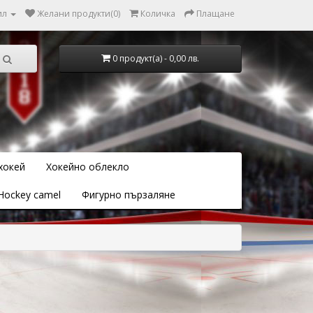
ил
Желани продукти(0)
Количка
Плащане
0 продукт(а) - 0,00 лв.
хокей
Хокейно облекло
Hockey camel
Фигурно пързаляне