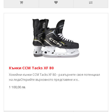
Кънки CCM Tacks XF 80
Хокейни кънки CCM Tacks XF 80 - разгърнете своя потенциал
на ледаОткрийте върховното представяне и к..
1 100,00 лв.